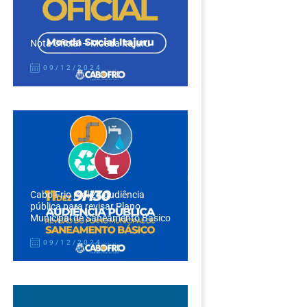
Nota Oficial – Moeda Itajuru
09/12/2024
Cabo Frio realiza audiência
pública para revisar Plano
Municipal de Saneamento Básico
09/12/2024