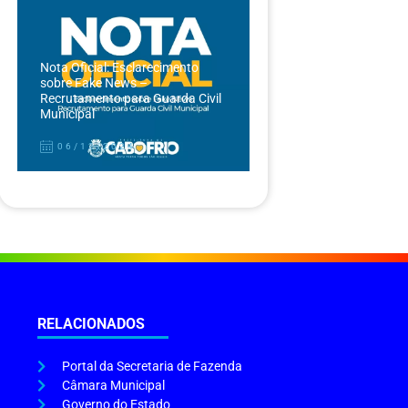
Nota Oficial: Esclarecimento
sobre Fake News –
Recrutamento para Guarda Civil
Municipal
06/12/2024
RELACIONADOS
Portal da Secretaria de Fazenda
Câmara Municipal
Governo do Estado