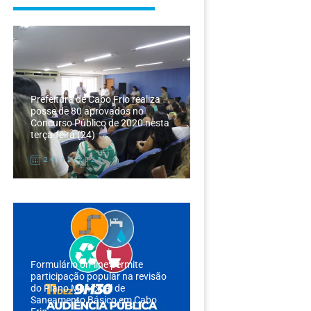
Prefeitura de Cabo Frio realiza
posse de 80 aprovados no
Concurso Público de 2020 nesta
terça-feira (24)
24/12/2024
Formulário on-line permite
participação popular na revisão
do Plano Municipal de
Saneamento Básico em Cabo