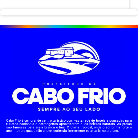
Cabo Frio é um grande centro turístico com vasta rede de hotéis e pousadas para
turistas nacionais e estrangeiros aproveitarem suas belezas naturais. As praias
são famosas pela areia branca e fina. O clima tropical, onde o sol brilha forte o
ano inteiro e quase não chove, estimula fortemente este turismo praiano.