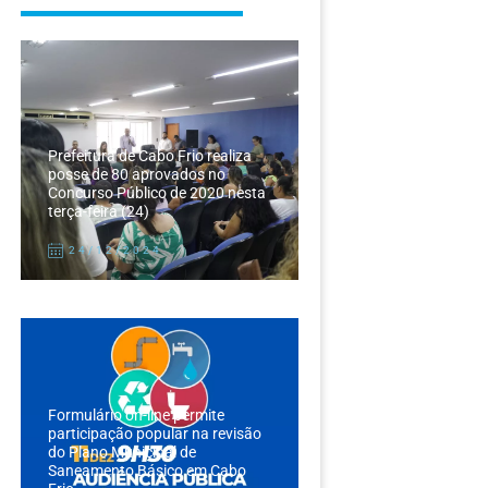
Prefeitura de Cabo Frio realiza
posse de 80 aprovados no
Concurso Público de 2020 nesta
terça-feira (24)
24/12/2024
Formulário on-line permite
participação popular na revisão
do Plano Municipal de
Saneamento Básico em Cabo