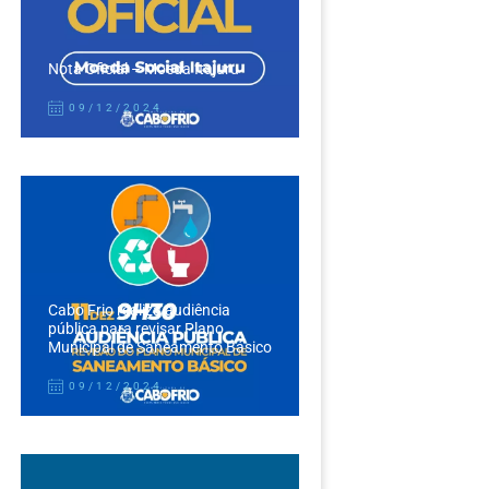
Nota Oficial – Moeda Itajuru
09/12/2024
Cabo Frio realiza audiência
pública para revisar Plano
Municipal de Saneamento Básico
09/12/2024