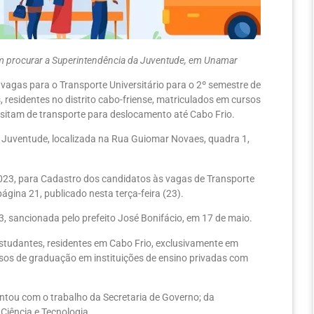
em procurar a Superintendência da Juventude, em Unamar
 vagas para o Transporte Universitário para o 2º semestre de
residentes no distrito cabo-friense, matriculados em cursos
ssitam de transporte para deslocamento até Cabo Frio.
 da Juventude, localizada na Rua Guiomar Novaes, quadra 1,
023, para Cadastro dos candidatos às vagas de Transporte
 página 21, publicado nesta terça-feira (23).
023, sancionada pelo prefeito José Bonifácio, em 17 de maio.
 estudantes, residentes em Cabo Frio, exclusivamente em
sos de graduação em instituições de ensino privadas com
ntou com o trabalho da Secretaria de Governo; da
Ciência e Tecnologia.