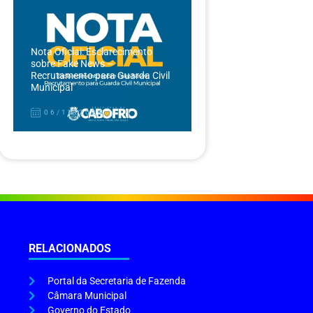
Nota Oficial: Esclarecimento
sobre Fake News –
Recrutamento para Guarda Civil
Municipal
06/12/2024
RELACIONADOS
Portal da Secretaria de Fazenda
Câmara Municipal
Governo do Estado