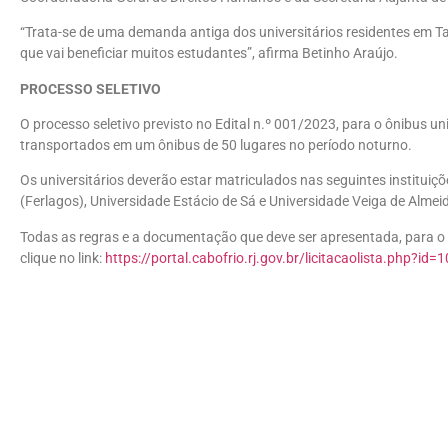
“Trata-se de uma demanda antiga dos universitários residentes em T
que vai beneficiar muitos estudantes”, afirma Betinho Araújo.
PROCESSO SELETIVO
O processo seletivo previsto no Edital n.º 001/2023, para o ônibus un
transportados em um ônibus de 50 lugares no período noturno.
Os universitários deverão estar matriculados nas seguintes institui
(Ferlagos), Universidade Estácio de Sá e Universidade Veiga de Almei
Todas as regras e a documentação que deve ser apresentada, para o 
clique no link:
https://portal.cabofrio.rj.gov.br/licitacaolista.php?id=