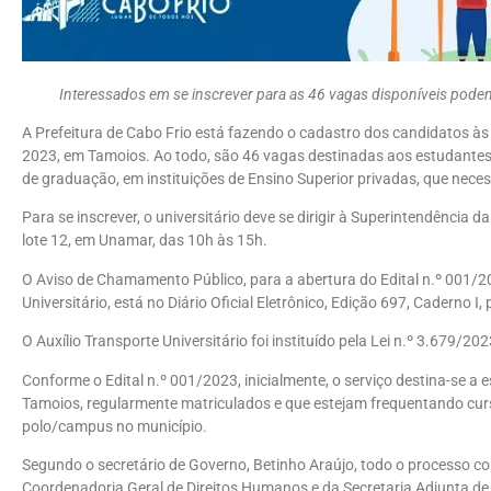
Interessados em se inscrever para as 46 vagas disponíveis pod
A Prefeitura de Cabo Frio está fazendo o cadastro dos candidatos às
2023, em Tamoios. Ao todo, são 46 vagas destinadas aos estudantes, 
de graduação, em instituições de Ensino Superior privadas, que nece
Para se inscrever, o universitário deve se dirigir à Superintendência
lote 12, em Unamar, das 10h às 15h.
O Aviso de Chamamento Público, para a abertura do Edital n.º 001/2
Universitário, está no Diário Oficial Eletrônico, Edição 697, Caderno I,
O Auxílio Transporte Universitário foi instituído pela Lei n.º 3.679/2
Conforme o Edital n.º 001/2023, inicialmente, o serviço destina-se a
Tamoios, regularmente matriculados e que estejam frequentando cur
polo/campus no município.
Segundo o secretário de Governo, Betinho Araújo, todo o processo co
Coordenadoria Geral de Direitos Humanos e da Secretaria Adjunta de 