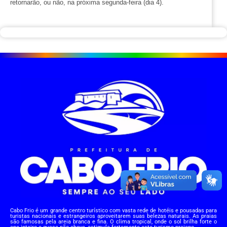
retornarão, ou não, na próxima segunda-feira (dia 4).
Cabo Frio é um grande centro turístico com vasta rede de hotéis e pousadas para
turistas nacionais e estrangeiros aproveitarem suas belezas naturais. As praias
são famosas pela areia branca e fina. O clima tropical, onde o sol brilha forte o