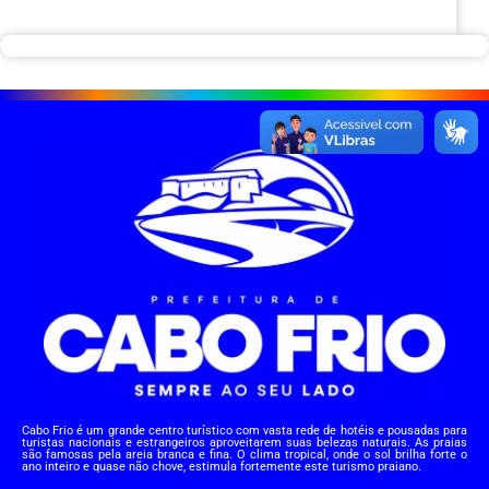
Cabo Frio é um grande centro turístico com vasta rede de hotéis e pousadas para
turistas nacionais e estrangeiros aproveitarem suas belezas naturais. As praias
são famosas pela areia branca e fina. O clima tropical, onde o sol brilha forte o
ano inteiro e quase não chove, estimula fortemente este turismo praiano.