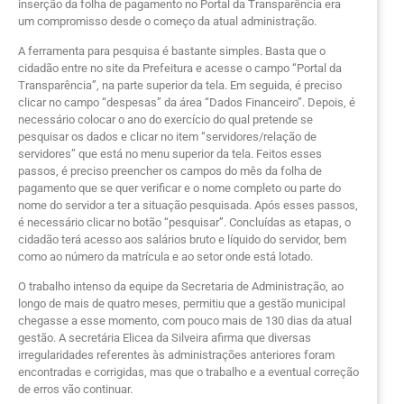
inserção da folha de pagamento no Portal da Transparência era
um compromisso desde o começo da atual administração.
A ferramenta para pesquisa é bastante simples. Basta que o
cidadão entre no site da Prefeitura e acesse o campo “Portal da
Transparência”, na parte superior da tela. Em seguida, é preciso
clicar no campo “despesas” da área “Dados Financeiro”. Depois, é
necessário colocar o ano do exercício do qual pretende se
pesquisar os dados e clicar no item “servidores/relação de
servidores” que está no menu superior da tela. Feitos esses
passos, é preciso preencher os campos do mês da folha de
pagamento que se quer verificar e o nome completo ou parte do
nome do servidor a ter a situação pesquisada. Após esses passos,
é necessário clicar no botão “pesquisar”. Concluídas as etapas, o
cidadão terá acesso aos salários bruto e líquido do servidor, bem
como ao número da matrícula e ao setor onde está lotado.
O trabalho intenso da equipe da Secretaria de Administração, ao
longo de mais de quatro meses, permitiu que a gestão municipal
chegasse a esse momento, com pouco mais de 130 dias da atual
gestão. A secretária Elicea da Silveira afirma que diversas
irregularidades referentes às administrações anteriores foram
encontradas e corrigidas, mas que o trabalho e a eventual correção
de erros vão continuar.