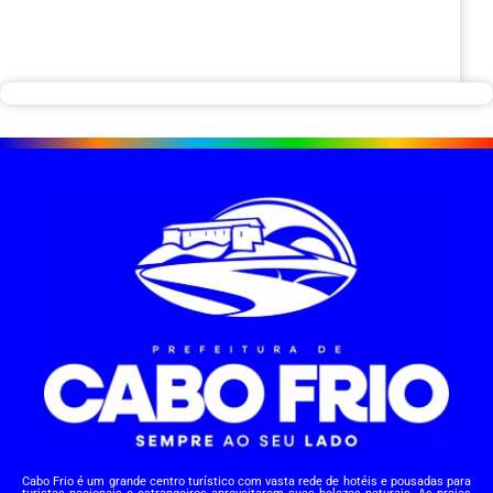
Cabo Frio é um grande centro turístico com vasta rede de hotéis e pousadas para