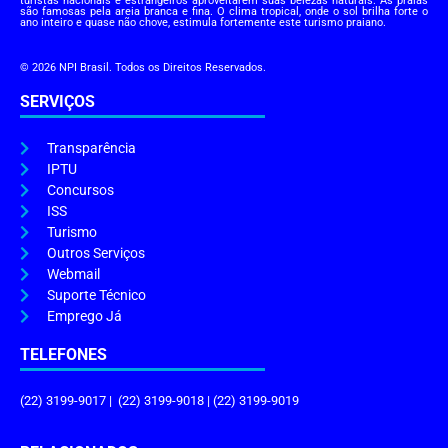
turistas nacionais e estrangeiros aproveitarem suas belezas naturais. As praias
são famosas pela areia branca e fina. O clima tropical, onde o sol brilha forte o
ano inteiro e quase não chove, estimula fortemente este turismo praiano.
© 2026 NPI Brasil. Todos os Direitos Reservados.
SERVIÇOS
Transparência
IPTU
Concursos
ISS
Turismo
Outros Serviços
Webmail
Suporte Técnico
Emprego Já
TELEFONES
(22) 3199-9017 | (22) 3199-9018 | (22) 3199-9019