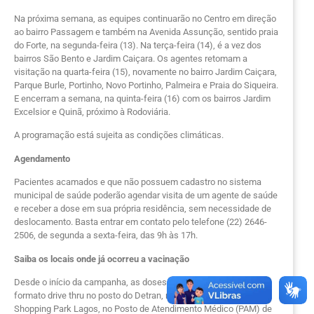
Na próxima semana, as equipes continuarão no Centro em direção
ao bairro Passagem e também na Avenida Assunção, sentido praia
do Forte, na segunda-feira (13). Na terça-feira (14), é a vez dos
bairros São Bento e Jardim Caiçara. Os agentes retomam a
visitação na quarta-feira (15), novamente no bairro Jardim Caiçara,
Parque Burle, Portinho, Novo Portinho, Palmeira e Praia do Siqueira.
E encerram a semana, na quinta-feira (16) com os bairros Jardim
Excelsior e Quinã, próximo à Rodoviária.
A programação está sujeita as condições climáticas.
Agendamento
Pacientes acamados e que não possuem cadastro no sistema
municipal de saúde poderão agendar visita de um agente de saúde
e receber a dose em sua própria residência, sem necessidade de
deslocamento. Basta entrar em contato pelo telefone (22) 2646-
2506, de segunda a sexta-feira, das 9h às 17h.
Saiba os locais onde já ocorreu a vacinação
Desde o início da campanha, as doses foram disponibilizadas no
formato drive thru no posto do Detran, no estacionamento do
Shopping Park Lagos, no Posto de Atendimento Médico (PAM) de