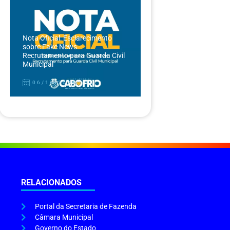
Nota Oficial: Esclarecimento
sobre Fake News –
Recrutamento para Guarda Civil
Municipal
06/12/2024
RELACIONADOS
Portal da Secretaria de Fazenda
Câmara Municipal
Governo do Estado