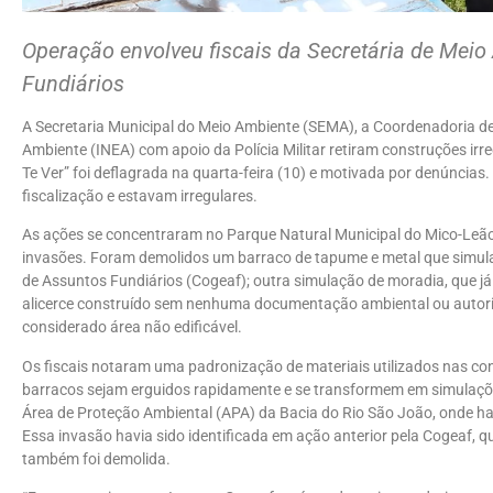
Operação envolveu fiscais da Secretária de Mei
Fundiários
A Secretaria Municipal do Meio Ambiente (SEMA), a Coordenadoria de
Ambiente (INEA) com apoio da Polícia Militar retiram construções i
Te Ver” foi deflagrada na quarta-feira (10) e motivada por denúncias
fiscalização e estavam irregulares.
As ações se concentraram no Parque Natural Municipal do Mico-Leão
invasões. Foram demolidos um barraco de tapume e metal que simula
de Assuntos Fundiários (Cogeaf); outra simulação de moradia, que já
alicerce construído sem nenhuma documentação ambiental ou autoriza
considerado área não edificável.
Os fiscais notaram uma padronização de materiais utilizados nas con
barracos sejam erguidos rapidamente e se transformem em simulaçõ
Área de Proteção Ambiental (APA) da Bacia do Rio São João, onde h
Essa invasão havia sido identificada em ação anterior pela Cogeaf, q
também foi demolida.