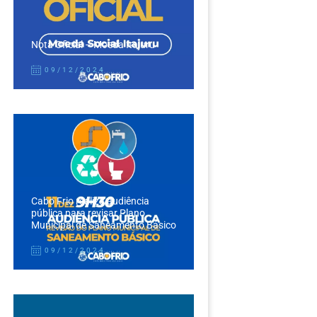
Nota Oficial – Moeda Itajuru
09/12/2024
Cabo Frio realiza audiência
pública para revisar Plano
Municipal de Saneamento Básico
09/12/2024