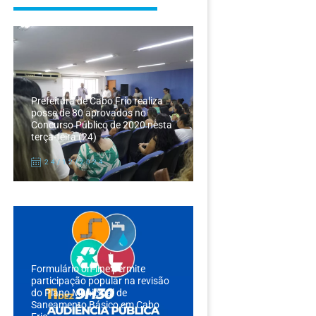
Prefeitura de Cabo Frio realiza
posse de 80 aprovados no
Concurso Público de 2020 nesta
terça-feira (24)
24/12/2024
Formulário on-line permite
participação popular na revisão
do Plano Municipal de
Saneamento Básico em Cabo