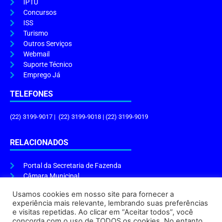
IPTU
Concursos
ISS
Turismo
Outros Serviços
Webmail
Suporte Técnico
Emprego Já
TELEFONES
(22) 3199-9017 | (22) 3199-9018 | (22) 3199-9019
RELACIONADOS
Portal da Secretaria de Fazenda
Câmara Municipal
Governo do Estado
Usamos cookies em nosso site para fornecer a
experiência mais relevante, lembrando suas preferências
ENDEREÇO E HORÁRIO
e visitas repetidas. Ao clicar em “Aceitar todos”, você
concorda com o uso de TODOS os cookies. No entanto,