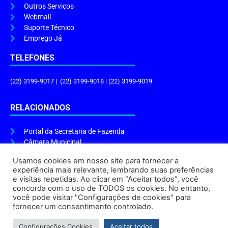
Outros Serviços
Webmail
Suporte Técnico
Emprego Já
TELEFONES
(22) 3199-9017 | (22) 3199-9018 | (22) 3199-9019
RELACIONADOS
Portal da Secretaria de Fazenda
Câmara Municipal
Governo do Estado
Usamos cookies em nosso site para fornecer a
experiência mais relevante, lembrando suas preferências
ENDEREÇO E HORÁRIO
e visitas repetidas. Ao clicar em “Aceitar todos”, você
concorda com o uso de TODOS os cookies. No entanto,
Endereço:
Praça Tiradentes, s/n – Centro, Cabo Frio – RJ, 28906-290
você pode visitar "Configurações de cookies" para
Atendimento do Protocolo Geral da Prefeitura:
9h às 16h
fornecer um consentimento controlado.
Horário de Funcionamento:
8h às 17h
Configurações Cookies
Aceitar todos