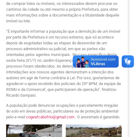
de comprar lotes ou imóveis, os interessados devem procurar os
cartórios da cidade ou até mesmo a própria Prefeitura, para obter
mais informações sobre a documentação e a titularidade daquele
imóvel ou lote.
“É importante informar a população que a demolição de um imóvel
por parte da Prefeitura é um recurso extremo, que só acontece
depois de esgotadas todas as etapas do desenrolar de um
processo administrativo ou judicial, em que as partes são
orientadas pelos agentes municipais. No caso específico desta
sexta-feira (31/7) no Jardim Esperança, todos os trâmites do
processo foram obedecidos. As detenções por ameaças e
intimidações aos nossos agentes demonstram a intenção dos
autores em agir de forma contrária à Lei. Por isso, gostaríamos de
agradecer o apoio recebido dos policiais do 25º BPM, da equipe da
ROMU e da Comsercaf, que participaram da operação”, finalizou
Ricardo Sampaio.
A população pode denunciar ocupações e parcelamento irregular
do solo em áreas públicas, particulares ou de proteção ambiental
pelo e-mail
cogeafcabofrio@gmail.com
. O anonimato é garantido.