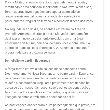
Polícia Militar, retirou do local todo o parcelamento irregular,
restituindo a área ocupada ilegalmente à Natureza. Além disso,
foram abertas investigações para apurar quem são os
responsáveis em patrocinar a retirada da vegetação, o
parcelamento irregular do terreno e a comercialização dos lotes.
Na segunda ação do dia, os agentes estiveram na Área de
Proteção Ambiental da Bacia do Rio São João, para também
desfazer um novo parcelamento irregular, com uma área
aproximada de 600m², cercada, com mourões e com uma rua
aberta de maneira ilícita dentro da APA. A retirada desta rua foi
programada para a próxima semana.
Demolição no Jardim Esperança
A força-tarefa esteve ainda na localidade conhecida como
Desmembramento Nova Esperança, no bairro Jardim Esperança,
para garantir o cumprimento de medidas administrativas em
relação a construções irregulares previamente notificadas há
cerca de três meses. Os responsáveis por estas construções
foram autuados e as obras embargadas, já que não havia as
licenças de obras e ambientais necessárias por lei.
As notificações obedeceram a um parecer jurídico que previa, em
caso de descumprimentos dos embargos administrativos e