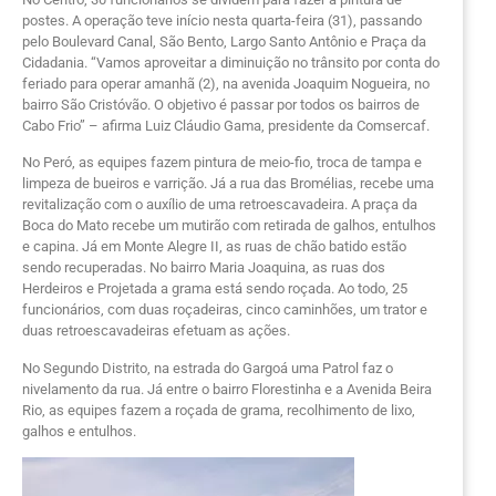
postes. A operação teve início nesta quarta-feira (31), passando
pelo Boulevard Canal, São Bento, Largo Santo Antônio e Praça da
Cidadania. “Vamos aproveitar a diminuição no trânsito por conta do
feriado para operar amanhã (2), na avenida Joaquim Nogueira, no
bairro São Cristóvão. O objetivo é passar por todos os bairros de
Cabo Frio” – afirma Luiz Cláudio Gama, presidente da Comsercaf.
No Peró, as equipes fazem pintura de meio-fio, troca de tampa e
limpeza de bueiros e varrição. Já a rua das Bromélias, recebe uma
revitalização com o auxílio de uma retroescavadeira. A praça da
Boca do Mato recebe um mutirão com retirada de galhos, entulhos
e capina. Já em Monte Alegre II, as ruas de chão batido estão
sendo recuperadas. No bairro Maria Joaquina, as ruas dos
Herdeiros e Projetada a grama está sendo roçada. Ao todo, 25
funcionários, com duas roçadeiras, cinco caminhões, um trator e
duas retroescavadeiras efetuam as ações.
No Segundo Distrito, na estrada do Gargoá uma Patrol faz o
nivelamento da rua. Já entre o bairro Florestinha e a Avenida Beira
Rio, as equipes fazem a roçada de grama, recolhimento de lixo,
galhos e entulhos.