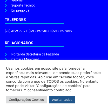
Webmail
Suporte Técnico
Emprego Já
TELEFONES
(22) 3199-9017 | (22) 3199-9018 | (22) 3199-9019
RELACIONADOS
Portal da Secretaria de Fazenda
Câmara Municipal
Governo do Estado
Usamos cookies em nosso site para fornecer a
experiência mais relevante, lembrando suas preferências
ENDEREÇO E HORÁRIO
e visitas repetidas. Ao clicar em “Aceitar todos”, você
concorda com o uso de TODOS os cookies. No entanto,
Endereço:
Praça Tiradentes, s/n – Centro, Cabo Frio – RJ, 28906-290
você pode visitar "Configurações de cookies" para
Atendimento do Protocolo Geral da Prefeitura:
9h às 16h
fornecer um consentimento controlado.
Horário de Funcionamento:
8h às 17h
Configurações Cookies
Aceitar todos