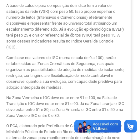
A base de cálculo para composição do índice tem o valor de
saturação da rede (VSR) com peso 60. Isso propõe espelhar o
número de leitos (Intensivos e Convencionais) efetivamente
disponíveis e representar frente ao universo total atribuindo um
escalonamento diferenciado. Já a evolução epidemiológica (EVEP)
terá peso 25 e o valor referencial de óbitos (VRO) terá peso 15. A
soma desses indicadores resulta no Índice Geral de Controle
(IGC).
Com base nos valores do IGC (numa escala de 0 a 100), serão
estabelecidas as Zonas Cromáticas de Segurança, nas quais
organizam as possibilidades de adoção de medidas de isolamento,
restrição, contingência e flexibilização de modo controlável e
observável quanto a sua evolução, com capacidade preditiva para
adoção antecipada de medidas.
Na Zona Vermelha o IGC deve estar entre 91 e 100, na Faixa de
Transição o IGC deve estar entre 81 e 90. Já na Zona Laranja o IGC
deve estar entre 51 e 80, na Zona Amarela o IGC entre 31 e 50 e na
Zona Verde o IGC entre 0 e 30.
O PCA, elaborado pela Prefeitura de Cabo Frio e pactuado junto ao
Ministério Público do Estado do Rio de Janeiro (MPRJ), define o
sistema de zonas para monitoramento de contaminação do novo