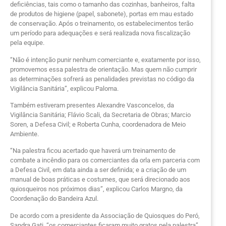
deficiências, tais como o tamanho das cozinhas, banheiros, falta
de produtos de higiene (papel, sabonete), portas em mau estado
de conservação. Após o treinamento, os estabelecimentos terão
um período para adequações e será realizada nova fiscalização
pela equipe.
“Não é intenção punir nenhum comerciante e, exatamente por isso,
promovemos essa palestra de orientação. Mas quem não cumprir
as determinações sofrerá as penalidades previstas no código da
Vigilância Sanitária”, explicou Paloma.
Também estiveram presentes Alexandre Vasconcelos, da
Vigilância Sanitária; Flávio Scali, da Secretaria de Obras; Marcio
Soren, a Defesa Civil; e Roberta Cunha, coordenadora de Meio
Ambiente.
“Na palestra ficou acertado que haverá um treinamento de
combate a incêndio para os comerciantes da orla em parceria com
a Defesa Civil, em data ainda a ser definida; e a criação de um
manual de boas práticas e costumes, que será direcionado aos
quiosqueiros nos próximos dias”, explicou Carlos Margno, da
Coordenação do Bandeira Azul.
De acordo com a presidente da Associação de Quiosques do Peró,
Sandra Gati, “os comerciantes ficaram muito gratos pela palestra”.