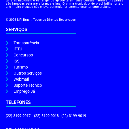
turistas nacionais e estrangeiros aproveitarem suas belezas naturais. As praias
são famosas pela areia branca e fina. O clima tropical, onde o sol brilha forte o
ano inteiro e quase não chove, estimula fortemente este turismo praiano.
© 2026 NPI Brasil. Todos os Direitos Reservados.
SERVIÇOS
Transparência
IPTU
Concursos
ISS
Turismo
Outros Serviços
Webmail
Suporte Técnico
Emprego Já
TELEFONES
(22) 3199-9017 | (22) 3199-9018 | (22) 3199-9019