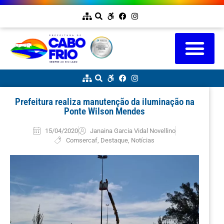
Prefeitura realiza manutenção da iluminação na
Ponte Wilson Mendes
15/04/2020
Janaina Garcia Vidal Novellino
Comsercaf
,
Destaque
,
Notícias