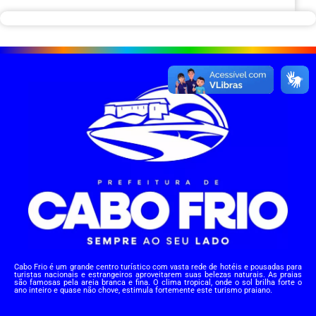
Cabo Frio é um grande centro turístico com vasta rede de hotéis e pousadas para
turistas nacionais e estrangeiros aproveitarem suas belezas naturais. As praias
são famosas pela areia branca e fina. O clima tropical, onde o sol brilha forte o
ano inteiro e quase não chove, estimula fortemente este turismo praiano.