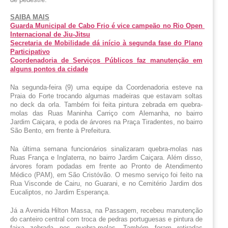
SAIBA MAIS
Guarda Municipal de Cabo Frio é vice campeão no Rio Open 
Internacional de Jiu-Jitsu
Secretaria de Mobilidade dá início à segunda fase do Plano
Participativo
Coordenadoria de Serviços Públicos faz manutenção em
alguns pontos da cidade
Na segunda-feira (9) uma equipe da Coordenadoria esteve na 
Praia do Forte trocando algumas madeiras que estavam soltas 
no deck da orla. Também foi feita pintura zebrada em quebra-
molas das Ruas Maninha Carriço com Alemanha, no bairro 
Jardim Caiçara, e poda de árvores na Praça Tiradentes, no bairro 
São Bento, em frente à Prefeitura.
Na última semana funcionários sinalizaram quebra-molas nas 
Ruas França e Inglaterra, no bairro Jardim Caiçara. Além disso, 
árvores foram podadas em frente ao Pronto de Atendimento 
Médico (PAM), em São Cristóvão. O mesmo serviço foi feito na 
Rua Visconde de Cairu, no Guarani, e no Cemitério Jardim dos 
Eucaliptos, no Jardim Esperança. 
Já a Avenida Hilton Massa, na Passagem, recebeu manutenção 
do canteiro central com troca de pedras portuguesas e pintura de 
faixa zebrada nos quebra-molas. Também foram retiradas 