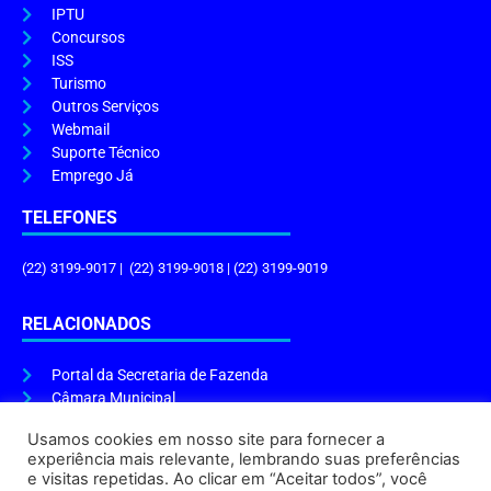
IPTU
Concursos
ISS
Turismo
Outros Serviços
Webmail
Suporte Técnico
Emprego Já
TELEFONES
(22) 3199-9017 | (22) 3199-9018 | (22) 3199-9019
RELACIONADOS
Portal da Secretaria de Fazenda
Câmara Municipal
Governo do Estado
Usamos cookies em nosso site para fornecer a
experiência mais relevante, lembrando suas preferências
ENDEREÇO E HORÁRIO
e visitas repetidas. Ao clicar em “Aceitar todos”, você