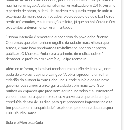
não há iluminação. A última reforma foi realizada em 2015. Durante
o período de obras, o deck de madeira e o guarda corpo de toda a
extensão do morro serão trocados; o quiosque e os dois banheiros
serão reformados; e a iluminação refeita, já que os holofotes e fios
existentes anteriormente foram furtados.
“Nossa intenção é resgatar a autoestima do povo cabo-friense.
Queremos que eles tenham orgulho da cidade maravilhosa que
temos, e para isso precisamos revitalizar os nossos espaços
públicos. O Morro da Guia será o primeiro de muitos outros”,
destacou o prefeito em exercício, Felipe Monteiro.
Além da reforma, o local vai receber um mutirão de limpeza, com
poda de árvores, capina e varrição. “A obra representa um olhar
cidadão da autarquia com Cabo Frio. Desde o início desse novo
governo, passamos a enxergar a cidade com mais zelo. São
muitos os espaços que precisam ser recuperados e a Comsercaf
vai contribuir para que isso ocorra. A previsão é que a obra seja
concluída dentro de 30 dias para que possamos ingressar na alta
temporada com tranqüilidade”, explicou o presidente da autarquia,
Luiz Cláudio Gama.
Sobre o Morro da Guia