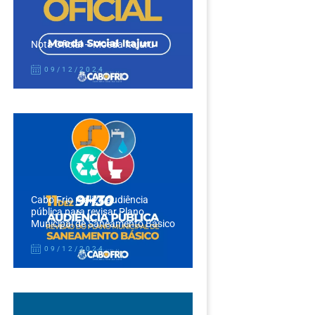
Nota Oficial – Moeda Itajuru
09/12/2024
Cabo Frio realiza audiência
pública para revisar Plano
Municipal de Saneamento Básico
09/12/2024