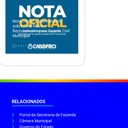
Nota Oficial: Esclarecimento
sobre Fake News –
Recrutamento para Guarda Civil
Municipal
06/12/2024
RELACIONADOS
Portal da Secretaria de Fazenda
Câmara Municipal
Governo do Estado