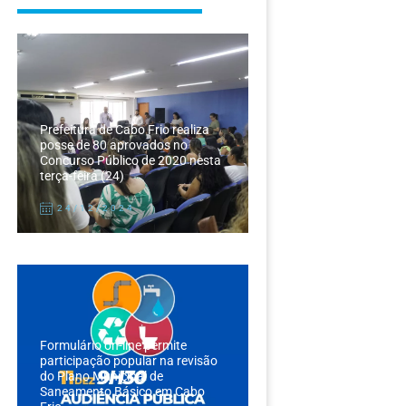
Prefeitura de Cabo Frio realiza
posse de 80 aprovados no
Concurso Público de 2020 nesta
terça-feira (24)
24/12/2024
Formulário on-line permite
participação popular na revisão
do Plano Municipal de
Saneamento Básico em Cabo