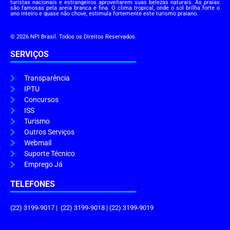
turistas nacionais e estrangeiros aproveitarem suas belezas naturais. As praias
são famosas pela areia branca e fina. O clima tropical, onde o sol brilha forte o
ano inteiro e quase não chove, estimula fortemente este turismo praiano.
© 2026 NPI Brasil. Todos os Direitos Reservados.
SERVIÇOS
Transparência
IPTU
Concursos
ISS
Turismo
Outros Serviços
Webmail
Suporte Técnico
Emprego Já
TELEFONES
(22) 3199-9017 | (22) 3199-9018 | (22) 3199-9019