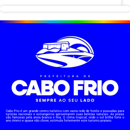
Cabo Frio é um grande centro turístico com vasta rede de hotéis e pousadas para
turistas nacionais e estrangeiros aproveitarem suas belezas naturais. As praias
são famosas pela areia branca e fina. O clima tropical, onde o sol brilha forte o
ano inteiro e quase não chove, estimula fortemente este turismo praiano.