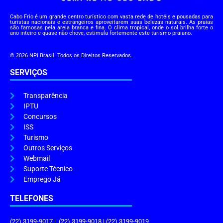
Cabo Frio é um grande centro turístico com vasta rede de hotéis e pousadas para
turistas nacionais e estrangeiros aproveitarem suas belezas naturais. As praias
são famosas pela areia branca e fina. O clima tropical, onde o sol brilha forte o
ano inteiro e quase não chove, estimula fortemente este turismo praiano.
© 2026 NPI Brasil. Todos os Direitos Reservados.
SERVIÇOS
Transparência
IPTU
Concursos
ISS
Turismo
Outros Serviços
Webmail
Suporte Técnico
Emprego Já
TELEFONES
(22) 3199-9017 | (22) 3199-9018 | (22) 3199-9019