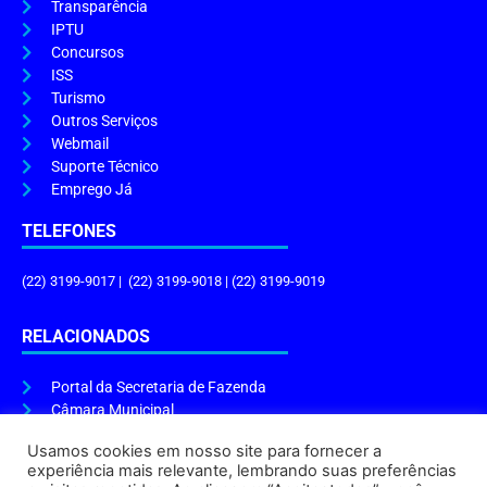
Transparência
IPTU
Concursos
ISS
Turismo
Outros Serviços
Webmail
Suporte Técnico
Emprego Já
TELEFONES
(22) 3199-9017 | (22) 3199-9018 | (22) 3199-9019
RELACIONADOS
Portal da Secretaria de Fazenda
Câmara Municipal
Governo do Estado
Usamos cookies em nosso site para fornecer a
experiência mais relevante, lembrando suas preferências
ENDEREÇO E HORÁRIO