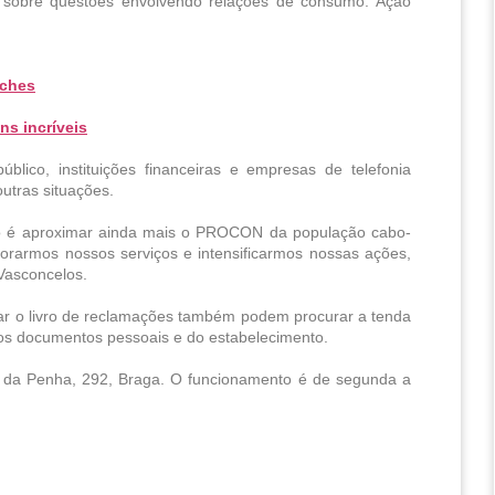
o sobre questões envolvendo relações de consumo. Ação 
eches
ns incríveis
ico, instituições financeiras e empresas de telefonia 
utras situações.
vo é aproximar ainda mais o PROCON da população cabo-
orarmos nossos serviços e intensificarmos nossas ações, 
 Vasconcelos.
ar o livro de reclamações também podem procurar a tenda 
dos documentos pessoais e do estabelecimento. 
 da Penha, 292, Braga. O funcionamento é de segunda a 