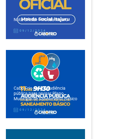
Nota Oficial – Moeda Itajuru
09/12/2024
Cabo Frio realiza audiência
pública para revisar Plano
Municipal de Saneamento Básico
09/12/2024