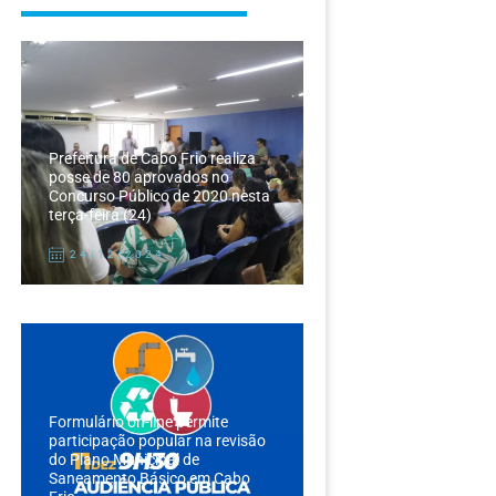
Prefeitura de Cabo Frio realiza
posse de 80 aprovados no
Concurso Público de 2020 nesta
terça-feira (24)
24/12/2024
Formulário on-line permite
participação popular na revisão
do Plano Municipal de
Saneamento Básico em Cabo