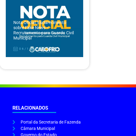
Nota Oficial: Esclarecimento
sobre Fake News –
Recrutamento para Guarda Civil
Municipal
06/12/2024
RELACIONADOS
Portal da Secretaria de Fazenda
Câmara Municipal
Governo do Estado