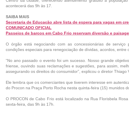
Centro da cidade, oferecendo atendimento gratuito à populaçã
acontecerá das 9h às 17. 
SAIBA MAIS 
Secretaria de Educação abre lista de espera para vagas em cr
COMUNICADO OFICIAL
Passeios de barcos em Cabo Frio reservam diversão e paisage
O órgão está negociando com as concessionárias de serviço públ
condições especiais para renegociação de dívidas, acordos, entre o
“No ano passado o evento foi um sucesso. Nosso grande objeti
friense, ouvindo suas reclamações e sugestões, para assim, melh
assegurando os direitos do consumidor”, explicou o diretor Thiago
Ele lembra que os comerciantes que tiverem interesse em autentic
do Procon na Praça Porto Rocha nesta quinta-feira (15) munidos 
O PROCON de Cabo Frio está localizado na Rua Florisbela Rosa
sexta-feira, das 9h às 17h.