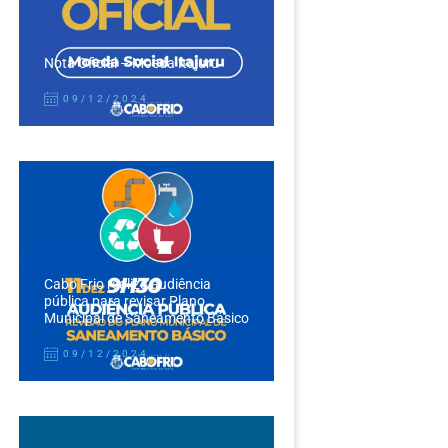
Nota Oficial – Moeda Itajuru
09/12/2024
Cabo Frio realiza audiência
pública para revisar Plano
Municipal de Saneamento Básico
09/12/2024