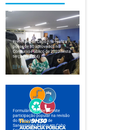
Prefeitura de Cabo Frio realiza
posse de 80 aprovados no
Concurso Público de 2020 nesta
terça-feira (24)
24/12/2024
Formulário on-line permite
participação popular na revisão
do Plano Municipal de
Saneamento Básico em Cabo