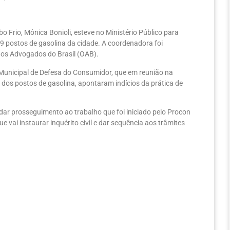
o Frio, Mônica Bonioli, esteve no Ministério Público para
19 postos de gasolina da cidade. A coordenadora foi
os Advogados do Brasil (OAB).
unicipal de Defesa do Consumidor, que em reunião na
os postos de gasolina, apontaram indícios da prática de
 dar prosseguimento ao trabalho que foi iniciado pelo Procon
e vai instaurar inquérito civil e dar sequência aos trâmites