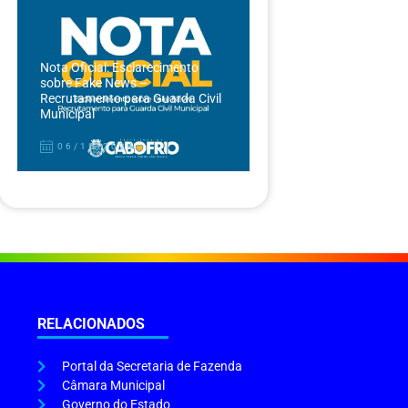
Nota Oficial: Esclarecimento
sobre Fake News –
Recrutamento para Guarda Civil
Municipal
06/12/2024
RELACIONADOS
Portal da Secretaria de Fazenda
Câmara Municipal
Governo do Estado