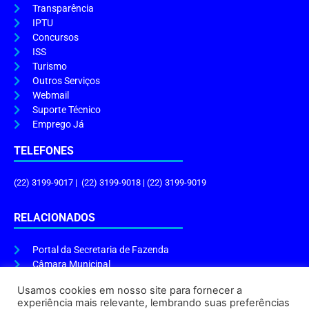
Transparência
IPTU
Concursos
ISS
Turismo
Outros Serviços
Webmail
Suporte Técnico
Emprego Já
TELEFONES
(22) 3199-9017 | (22) 3199-9018 | (22) 3199-9019
RELACIONADOS
Portal da Secretaria de Fazenda
Câmara Municipal
Governo do Estado
Usamos cookies em nosso site para fornecer a
experiência mais relevante, lembrando suas preferências
ENDEREÇO E HORÁRIO