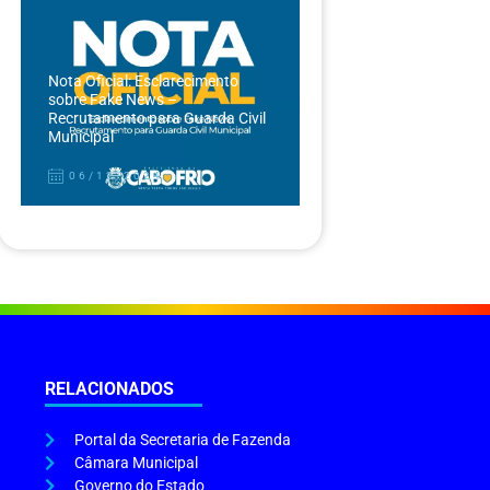
Nota Oficial: Esclarecimento
sobre Fake News –
Recrutamento para Guarda Civil
Municipal
06/12/2024
RELACIONADOS
Portal da Secretaria de Fazenda
Câmara Municipal
Governo do Estado