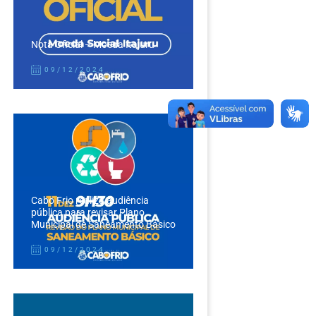
Nota Oficial – Moeda Itajuru
09/12/2024
Cabo Frio realiza audiência
pública para revisar Plano
Municipal de Saneamento Básico
09/12/2024