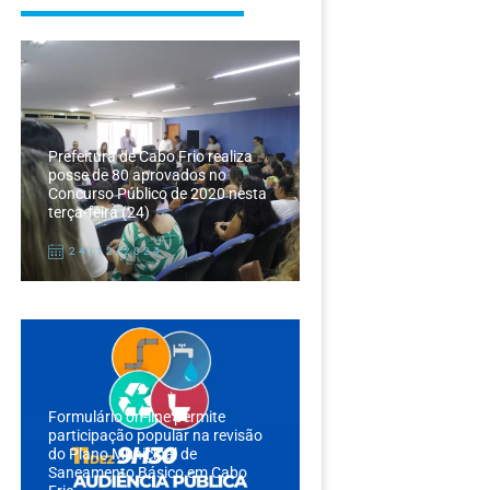
Prefeitura de Cabo Frio realiza
posse de 80 aprovados no
Concurso Público de 2020 nesta
terça-feira (24)
24/12/2024
Formulário on-line permite
participação popular na revisão
do Plano Municipal de
Saneamento Básico em Cabo