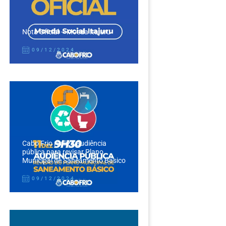
Nota Oficial – Moeda Itajuru
09/12/2024
Cabo Frio realiza audiência
pública para revisar Plano
Municipal de Saneamento Básico
09/12/2024