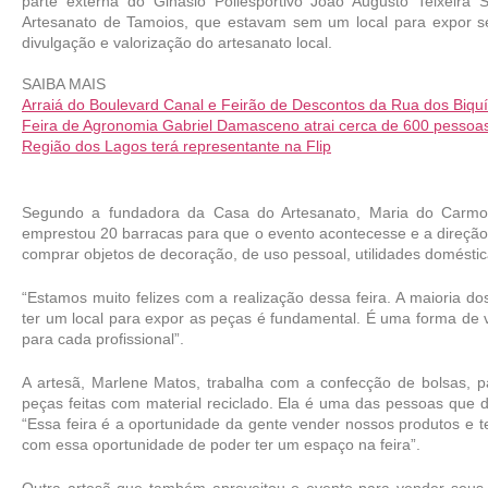
parte externa do Ginásio Poliesportivo João Augusto Teixeira S
Artesanato de Tamoios, que estavam sem um local para expor seu
divulgação e valorização do artesanato local.
SAIBA MAIS
Arraiá do Boulevard Canal e Feirão de Descontos da Rua dos Biq
Feira de Agronomia Gabriel Damasceno atrai cerca de 600 pesso
Região dos Lagos terá representante na Flip
Segundo a fundadora da Casa do Artesanato, Maria do Carmo d
emprestou 20 barracas para que o evento acontecesse e a direção
comprar objetos de decoração, de uso pessoal, utilidades doméstic
“Estamos muito felizes com a realização dessa feira. A maioria do
ter um local para expor as peças é fundamental. É uma forma de va
para cada profissional”.
A artesã, Marlene Matos, trabalha com a confecção de bolsas, pan
peças feitas com material reciclado. Ela é uma das pessoas que
“Essa feira é a oportunidade da gente vender nossos produtos e ter
com essa oportunidade de poder ter um espaço na feira”.
Outra artesã que também aproveitou o evento para vender seus p