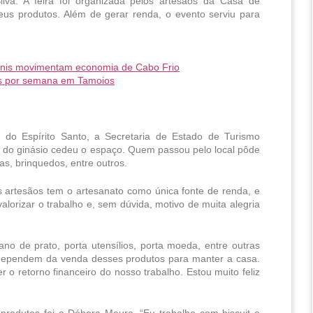
ilva. A feira foi organizada pelos artesãos da Casa de 
s produtos. Além de gerar renda, o evento serviu para 
uínis movimentam economia de Cabo Frio
as por semana em Tamoios
o Espírito Santo, a Secretaria de Estado de Turismo 
 do ginásio cedeu o espaço. Quem passou pelo local pôde 
as, brinquedos, entre outros.
s artesãos tem o artesanato como única fonte de renda, e 
lorizar o trabalho e, sem dúvida, motivo de muita alegria 
o de prato, porta utensílios, porta moeda, entre outras 
 dependem da venda desses produtos para manter a casa. 
 o retorno financeiro do nosso trabalho. Estou muito feliz 
rodutos foi a Débora Moura. “Eu trabalho com biscuit e 