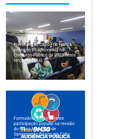
Prefeitura de Cabo Frio realiza
posse de 80 aprovados no
Concurso Público de 2020 nesta
terça-feira (24)
24/12/2024
Formulário on-line permite
participação popular na revisão
do Plano Municipal de
Saneamento Básico em Cabo