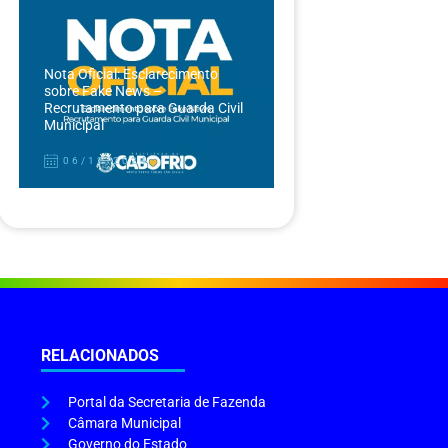
Nota Oficial: Esclarecimento
sobre Fake News –
Recrutamento para Guarda Civil
Municipal
06/12/2024
RELACIONADOS
Portal da Secretaria de Fazenda
Câmara Municipal
Governo do Estado