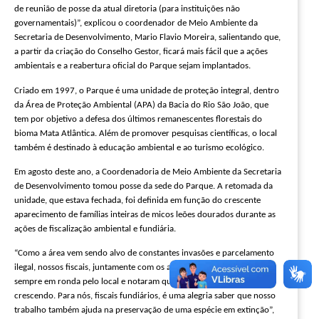
de reunião de posse da atual diretoria (para instituições não
governamentais)”, explicou o coordenador de Meio Ambiente da
Secretaria de Desenvolvimento, Mario Flavio Moreira, salientando que,
a partir da criação do Conselho Gestor, ficará mais fácil que a ações
ambientais e a reabertura oficial do Parque sejam implantados.
Criado em 1997, o Parque é uma unidade de proteção integral, dentro
da Área de Proteção Ambiental (APA) da Bacia do Rio São João, que
tem por objetivo a defesa dos últimos remanescentes florestais do
bioma Mata Atlântica. Além de promover pesquisas científicas, o local
também é destinado à educação ambiental e ao turismo ecológico.
Em agosto deste ano, a Coordenadoria de Meio Ambiente da Secretaria
de Desenvolvimento tomou posse da sede do Parque. A retomada da
unidade, que estava fechada, foi definida em função do crescente
aparecimento de famílias inteiras de micos leões dourados durante as
ações de fiscalização ambiental e fundiária.
“Como a área vem sendo alvo de constantes invasões e parcelamento
ilegal, nossos fiscais, juntamente com os agentes ambientais, estão
sempre em ronda pelo local e notaram que o número de micos vem
crescendo. Para nós, fiscais fundiários, é uma alegria saber que nosso
trabalho também ajuda na preservação de uma espécie em extinção”,