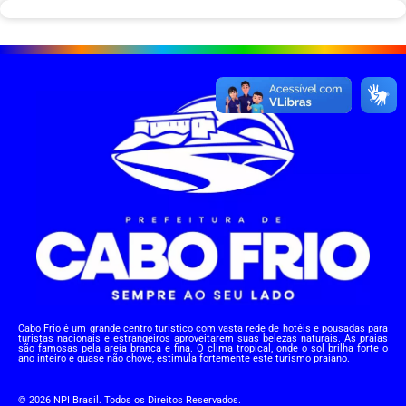
Cabo Frio é um grande centro turístico com vasta rede de hotéis e pousadas para
turistas nacionais e estrangeiros aproveitarem suas belezas naturais. As praias
são famosas pela areia branca e fina. O clima tropical, onde o sol brilha forte o
ano inteiro e quase não chove, estimula fortemente este turismo praiano.
© 2026 NPI Brasil. Todos os Direitos Reservados.