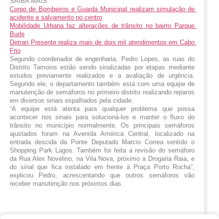
SAIBA MAIS:
Corpo de Bombeiros e Guarda Municipal realizam simulação de 
acidente e salvamento no centro
Mobilidade Urbana faz alterações de trânsito no bairro Parque 
Burle
Detran Presente realiza mais de dois mil atendimentos em Cabo 
Frio
Segundo coordenador de engenharia, Pedro Lopes, as ruas do 
Distrito Tamoios estão sendo sinalizadas por etapas mediante 
estudos previamente realizados e a avaliação de urgência. 
Segundo ele, o departamento também está com uma equipe de 
manutenção de semáforos no primeiro distrito realizando reparos 
em diversos sinais espalhados pela cidade.
“A equipe está atenta para qualquer problema que possa 
acontecer nos sinais para solucioná-los e manter o fluxo do 
trânsito no município normalmente. Os principais semáforos 
ajustados foram na Avenida América Central, localizado na 
entrada descida da Ponte Deputado Marcio Correa sentido o 
Shopping Park Lagos. Também foi feita a revisão do semáforo 
da Rua Alex Novelino, na Vila Nova, próximo a Drogaria Raia, e 
do sinal que fica instalado em frente à Praça Porto Rocha”, 
explicou Pedro, acrescentando que outros semáforos vão 
receber manutenção nos próximos dias.