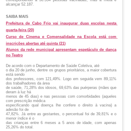
alcançar 52.187.
SAIBA MAIS
Prefeitura de Cabo Frio vai inaugurar duas escolas nesta 
quarta-feira (20)
Curso de Cinema e Comensalidade na Escola está com 
inscrições abertas até quinta (21)
Alunos da rede municipal apresentam espetáculo de dança
no Teatro
De acordo com o Departamento de Saúde Coletiva, até
o dia 20 de junho, dentre os grupos prioritários, a maior cobertura
está sendo
dos professores, com 121,49%. Logo em seguida vem 89,11%
dos
trabalhadores da área
de saúde, 71,28% dos idosos, 69,63% das puérperas (mães que
deram à luz há
menos de 45 dias) e nas pessoas com comorbidades (aqueles
com prescrição médica
especificando qual doença lhe confere o direito à vacina) a
adesão foi de
47,82%. Já entre as gestantes, o percentual foi de 39,81% e o
menor índice é o
das crianças entre 6 meses a 5 anos de idade, com apenas
25,26% do total.