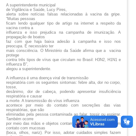
A superintendente municipal
de Vigilância e Saúde, Lucy Pires,
alerta sobre notícias falsas relacionadas à vacina da gripe.
“Muitas pessoas
ficam lendo qualquer tipo de artigo na internet a respeito da
vacina contra a
influenza e isso prejudica na campanha de imunização. A
propagação de boatos
faz com que haja baixa adesão à campanha e isso nos
preocupa. É necessário ter
mais consciência. O Ministério da Saúde afirma que a vacina
protege
contra três tipos de vírus que circulam no Brasil: H3N2, H1N1 e
influenza B”,
alegou a superintendente.
A influenza é uma doença viral de transmissão
respiratória com os seguintes sintomas: febre alta, dor no corpo,
tosse,
desânimo, dor de cabeça, podendo apresentar insuficiência
respiratória e causar
a morte.
A transmissão do vírus influenza
acontece por meio do contato com secreções das vias
respiratórias, que são
eliminadas pela pessoa contaminada ao falar, tossir ou espirrar.
Também ocorre
por meio das mãos e objetos contaminados, quando entram em
contato com mucosas
(boca, olhos, nariz). Por isso, adotar cuidados simples fazem