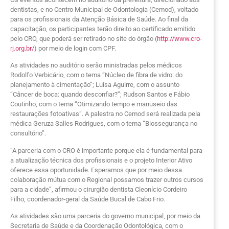
dentistas, e no Centro Municipal de Odontologia (Cemod), voltado
para os profissionais da Atenção Básica de Saúde. Ao final da
capacitação, os participantes terão direito ao certificado emitido
pelo CRO, que poderá ser retirado no site do órgão (
http://www.cro-
rj.org.br/
) por meio de login com CPF.
As atividades no auditório serão ministradas pelos médicos
Rodolfo Verbicário, com o tema “Núcleo de fibra de vidro: do
planejamento à cimentação”; Luisa Aguirre, com o assunto
“Câncer de boca: quando desconfiar?”; Rudson Santos e Fábio
Coutinho, com o tema “Otimizando tempo e manuseio das
restaurações fotoativas”. A palestra no Cemod será realizada pela
médica Geruza Salles Rodrigues, com o tema “Biossegurança no
consultório”.
“A parceria com o CRO é importante porque ela é fundamental para
a atualização técnica dos profissionais e o projeto Interior Ativo
oferece essa oportunidade. Esperamos que por meio dessa
colaboração mútua com o Regional possamos trazer outros cursos
para a cidade”, afirmou o cirurgião dentista Cleonício Cordeiro
Filho, coordenador-geral da Saúde Bucal de Cabo Frio.
As atividades são uma parceria do governo municipal, por meio da
Secretaria de Saúde e da Coordenação Odontológica, com o