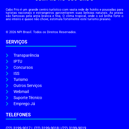
Cabo Frio é um grande centro turístico com vasta rede de hotéis e pousadas para
turistas nacionais e estrangeiros aproveitarem suas belezas naturais. As praias
são famosas pela areia branca e fina. O clima tropical, onde o sol brilha forte o
ano inteiro e quase não chove, estimula fortemente este turismo praiano.
© 2026 NPI Brasil. Todos os Direitos Reservados.
SERVIÇOS
Transparência
IPTU
Concursos
ISS
Turismo
Outros Serviços
Webmail
Suporte Técnico
Emprego Já
TELEFONES
(22) 3199-9017 | (22) 3199-9018 | (22) 3199-9019