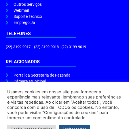
Outros Serviços
Webmail
Suporte Técnico
Emprego Já
TELEFONES
(22) 3199-9017 | (22) 3199-9018 | (22) 3199-9019
RELACIONADOS
Portal da Secretaria de Fazenda
Câmara Municipal
Governo do Estado
Usamos cookies em nosso site para fornecer a
experiência mais relevante, lembrando suas preferências
ENDEREÇO E HORÁRIO
e visitas repetidas. Ao clicar em “Aceitar todos”, você
concorda com o uso de TODOS os cookies. No entanto,
Endereço:
Praça Tiradentes, s/n – Centro, Cabo Frio – RJ, 28906-290
você pode visitar "Configurações de cookies" para
Atendimento do Protocolo Geral da Prefeitura:
9h às 16h
fornecer um consentimento controlado.
Horário de Funcionamento:
8h às 17h