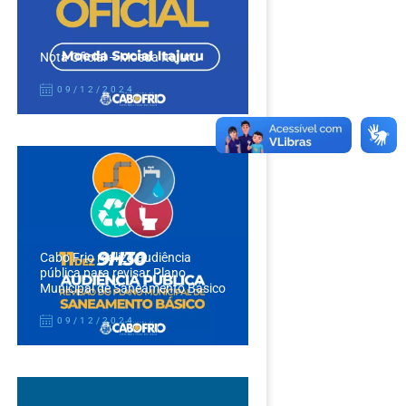
Nota Oficial – Moeda Itajuru
09/12/2024
Cabo Frio realiza audiência
pública para revisar Plano
Municipal de Saneamento Básico
09/12/2024