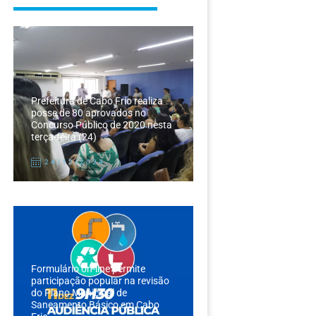
Prefeitura de Cabo Frio realiza
posse de 80 aprovados no
Concurso Público de 2020 nesta
terça-feira (24)
24/12/2024
Formulário on-line permite
participação popular na revisão
do Plano Municipal de
Saneamento Básico em Cabo