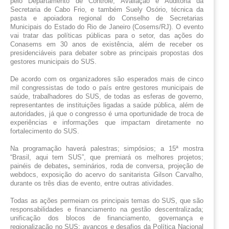
pelo Departamento de Controle, Avaliação e Auditoria da 
Secretaria de Cabo Frio, e também Suely Osório, técnica da 
pasta e apoiadora regional do Conselho de Secretarias 
Municipais do Estado do Rio de Janeiro (Cosems/RJ). O evento 
vai tratar das políticas públicas para o setor, das ações do 
Conasems em 30 anos de existência, além de receber os 
presidenciáveis para debater sobre as principais propostas dos 
gestores municipais do SUS.
De acordo com os organizadores são esperados mais de cinco 
mil congressistas de todo o país entre gestores municipais de 
saúde, trabalhadores do SUS, de todas as esferas de governo, 
representantes de instituições ligadas a saúde pública, além de 
autoridades, já que o congresso é uma oportunidade de troca de 
experiências e informações que impactam diretamente no 
fortalecimento do SUS.
Na programação haverá palestras; simpósios; a 15ª mostra 
“Brasil, aqui tem SUS”, que premiará os melhores projetos; 
painéis de debates
, 
seminários, roda de conversa, projeção de 
webdocs, exposição do acervo do sanitarista Gilson Carvalho, 
durante os três dias de evento, entre outras atividades.
Todas as ações permeiam os principais temas do SUS, que são 
responsabilidades e financiamento na gestão descentralizada; 
unificação dos blocos de financiamento, governança e 
regionalização no SUS; avanços e desafios da Política Nacional 