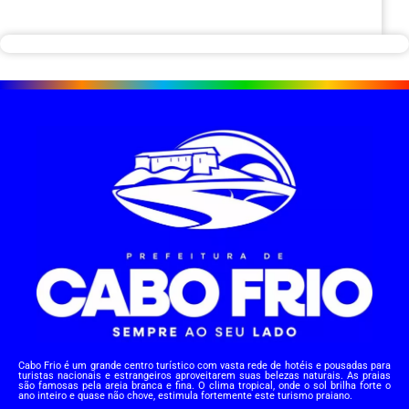
Cabo Frio é um grande centro turístico com vasta rede de hotéis e pousadas para
turistas nacionais e estrangeiros aproveitarem suas belezas naturais. As praias
são famosas pela areia branca e fina. O clima tropical, onde o sol brilha forte o
ano inteiro e quase não chove, estimula fortemente este turismo praiano.