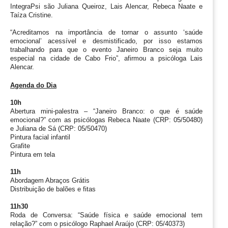
IntegraPsi são Juliana Queiroz, Lais Alencar, Rebeca Naate e 
Taíza Cristine.
“Acreditamos na importância de tornar o assunto ‘saúde 
emocional’ acessível e desmistificado, por isso estamos 
trabalhando para que o evento Janeiro Branco seja muito 
especial na cidade de Cabo Frio”, afirmou a psicóloga Lais 
Alencar. 
Agenda do Dia
10h
Abertura mini-palestra – “Janeiro Branco: o que é saúde 
emocional?” com as psicólogas Rebeca Naate (CRP: 05/50480) 
e Juliana de Sá (CRP: 05/50470)
Pintura facial infantil
Grafite
Pintura em tela
11h
Abordagem Abraços Grátis
Distribuição de balões e fitas
11h30
Roda de Conversa: “Saúde física e saúde emocional tem 
relação?” com o psicólogo Raphael Araújo (CRP: 05/40373)