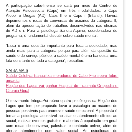
A participação cabo-friense se dará por meio do Centro de 
Atenção Psicossocial (Caps) em três modalidades: o Caps 
Álcool e Drogas (AD), Caps II e o Caps i (Infantil). Haverá 
depoimentos e rodas de conversas de usuários da categoria II, 
além da apresentação de trabalhos desenvolvidos nas oficinas 
de AD e i. Para a psicóloga Sandra Aquino, coordenadora do 
programa, é fundamental discutir sobre saúde mental.
“Essa é uma questão importante para toda a sociedade, mas 
ainda mais para a categoria porque para além da questão da 
saúde e do serviço público, a saúde mental é uma bandeira, uma 
luta constante de toda a categoria”, ressaltou.
SAIBA MAIS
Saúde Coletiva tranquiliza moradores de Cabo Frio sobre febre 
amarela
Região dos Lagos vai ganhar Hospital de Traumato-Ortopedia e 
Cirurgia Geral
O movimento IntegraPsi reúne quatro psicólogas da Região dos 
Lagos que tem por propósito levar a psicologia ao máximo de 
pessoas possíveis para promover saúde emocional. A proposta é 
tornar a psicologia acessível ao aliar o atendimento clínico ao 
social, realizar eventos gratuitos e abertos à população em geral 
com rodas de conversa, palestras e conteúdo online, além de 
ofertar atendimento com valor social. As psicólogas do 