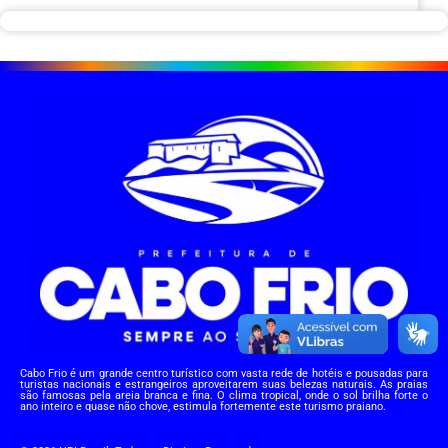
Cabo Frio é um grande centro turístico com vasta rede de hotéis e pousadas para
turistas nacionais e estrangeiros aproveitarem suas belezas naturais. As praias
são famosas pela areia branca e fina. O clima tropical, onde o sol brilha forte o
ano inteiro e quase não chove, estimula fortemente este turismo praiano.