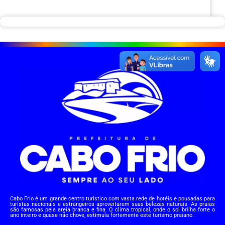
Cabo Frio é um grande centro turístico com vasta rede de hotéis e pousadas para
turistas nacionais e estrangeiros aproveitarem suas belezas naturais. As praias
são famosas pela areia branca e fina. O clima tropical, onde o sol brilha forte o
ano inteiro e quase não chove, estimula fortemente este turismo praiano.