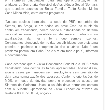
em inúmeras dificuldades para sua operacionalização nas 
unidades da Secretaria Municipal de Assistência Social (Semas), 
que atendem usuários do Bolsa Família, Tarifa Social, Minha 
Casa Minha Vida, entre outros programas.
“Nossas equipes instaladas na sede do PBF, no prédio da 
Semas, no Braga, e em todos os nove Cras do município 
continuam trabalhando, porém devido à instabilidade do sistema 
nacional estamos impossibilitados de realizar cadastros ou 
atualizações da mesma forma que sempre fizemos. 
Continuamos atendendo dentro das possibilidades que o sistema 
permite e pedimos a compreensão dos usuários. Não é um 
problema pontual em Cabo Frio e sim em todo o país”, informou 
a coordenadora.
Cabe destacar que a Caixa Econômica Federal e o MDS estão 
trabalhando para corrigir as falhas apresentadas. Apesar disso, 
alguns casos permanecem sem resolução e sem previsão de 
data para normalização dos acessos. Conforme orientações do 
MDS, em caso de dúvidas sobre o processo de acesso ao 
Sistema de Cadastro Único, o usuário deve entrar em contato 
com o Suporte Operacional da Caixa Econômica através do 
telefone 0800 726 0104, opção 9.