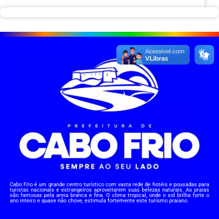
Cabo Frio é um grande centro turístico com vasta rede de hotéis e pousadas para
turistas nacionais e estrangeiros aproveitarem suas belezas naturais. As praias
são famosas pela areia branca e fina. O clima tropical, onde o sol brilha forte o
ano inteiro e quase não chove, estimula fortemente este turismo praiano.