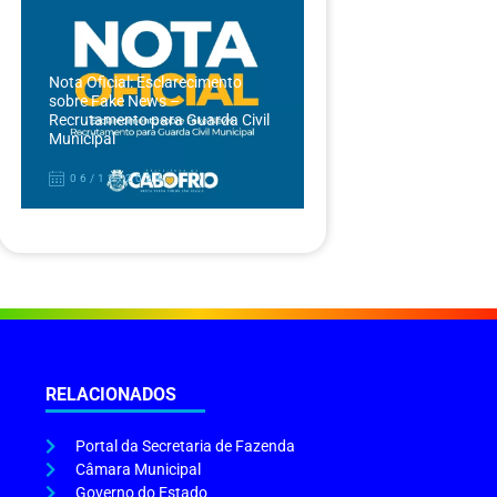
Nota Oficial: Esclarecimento
sobre Fake News –
Recrutamento para Guarda Civil
Municipal
06/12/2024
RELACIONADOS
Portal da Secretaria de Fazenda
Câmara Municipal
Governo do Estado