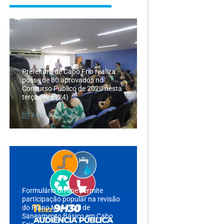
Prefeitura de Cabo Frio realiza
posse de 80 aprovados no
Concurso Público de 2020 nesta
terça-feira (24)
24/12/2024
Formulário on-line permite
participação popular na revisão
do Plano Municipal de
Saneamento Básico em Cabo