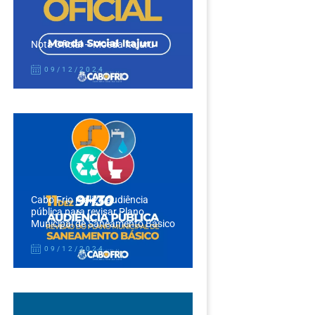
Nota Oficial – Moeda Itajuru
09/12/2024
Cabo Frio realiza audiência
pública para revisar Plano
Municipal de Saneamento Básico
09/12/2024