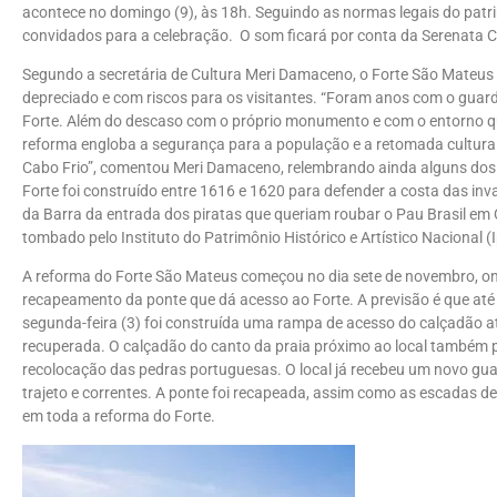
acontece no domingo (9), às 18h. Seguindo as normas legais do patrim
convidados para a celebração. O som ficará por conta da Serenata 
Segundo a secretária de Cultura Meri Damaceno, o Forte São Mateus 
depreciado e com riscos para os visitantes. “Foram anos com o gua
Forte. Além do descaso com o próprio monumento e com o entorno que
reforma engloba a segurança para a população e a retomada cultur
Cabo Frio”, comentou Meri Damaceno, relembrando ainda alguns dos 
Forte foi construído entre 1616 e 1620 para defender a costa das inv
da Barra da entrada dos piratas que queriam roubar o Pau Brasil em C
tombado pelo Instituto do Patrimônio Histórico e Artístico Nacional (
A reforma do Forte São Mateus começou no dia sete de novembro, on
recapeamento da ponte que dá acesso ao Forte. A previsão é que até
segunda-feira (3) foi construída uma rampa de acesso do calçadão at
recuperada. O calçadão do canto da praia próximo ao local também 
recolocação das pedras portuguesas. O local já recebeu um novo gua
trajeto e correntes. A ponte foi recapeada, assim como as escadas 
em toda a reforma do Forte.