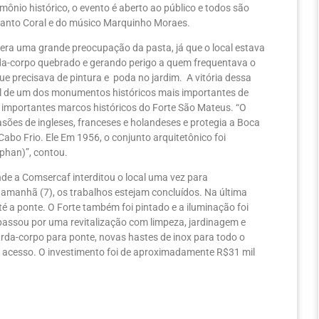
ônio histórico, o evento é aberto ao público e todos são
Canto Coral e do músico Marquinho Moraes.
era uma grande preocupação da pasta, já que o local estava
rda-corpo quebrado e gerando perigo a quem frequentava o
 precisava de pintura e poda no jardim. A vitória dessa
al de um dos monumentos históricos mais importantes de
importantes marcos históricos do Forte São Mateus. “O
asões de ingleses, franceses e holandeses e protegia a Boca
abo Frio. Ele Em 1956, o conjunto arquitetônico foi
Iphan)”, contou.
de a Comsercaf interditou o local uma vez para
 amanhã (7), os trabalhos estejam concluídos. Na última
é a ponte. O Forte também foi pintado e a iluminação foi
passou por uma revitalização com limpeza, jardinagem e
rda-corpo para ponte, novas hastes de inox para todo o
de acesso. O investimento foi de aproximadamente R$31 mil