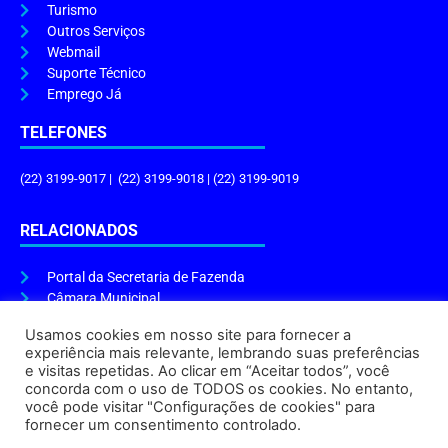
Turismo
Outros Serviços
Webmail
Suporte Técnico
Emprego Já
TELEFONES
(22) 3199-9017 | (22) 3199-9018 | (22) 3199-9019
RELACIONADOS
Portal da Secretaria de Fazenda
Câmara Municipal
Governo do Estado
Usamos cookies em nosso site para fornecer a
experiência mais relevante, lembrando suas preferências
ENDEREÇO E HORÁRIO
e visitas repetidas. Ao clicar em “Aceitar todos”, você
concorda com o uso de TODOS os cookies. No entanto,
Endereço:
Praça Tiradentes, s/n – Centro, Cabo Frio – RJ, 28906-290
você pode visitar "Configurações de cookies" para
Atendimento do Protocolo Geral da Prefeitura:
9h às 16h
fornecer um consentimento controlado.