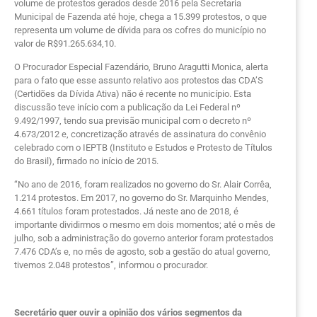
volume de protestos gerados desde 2016 pela Secretaria
Municipal de Fazenda até hoje, chega a 15.399 protestos, o que
representa um volume de dívida para os cofres do município no
valor de R$91.265.634,10.
O Procurador Especial Fazendário, Bruno Aragutti Monica, alerta
para o fato que esse assunto relativo aos protestos das CDA’S
(Certidões da Dívida Ativa) não é recente no município. Esta
discussão teve início com a publicação da Lei Federal nº
9.492/1997, tendo sua previsão municipal com o decreto nº
4.673/2012 e, concretização através de assinatura do convênio
celebrado com o IEPTB (Instituto e Estudos e Protesto de Títulos
do Brasil), firmado no início de 2015.
“No ano de 2016, foram realizados no governo do Sr. Alair Corrêa,
1.214 protestos. Em 2017, no governo do Sr. Marquinho Mendes,
4.661 títulos foram protestados. Já neste ano de 2018, é
importante dividirmos o mesmo em dois momentos; até o mês de
julho, sob a administração do governo anterior foram protestados
7.476 CDA’s e, no mês de agosto, sob a gestão do atual governo,
tivemos 2.048 protestos”, informou o procurador.
Secretário quer ouvir a opinião dos vários segmentos da