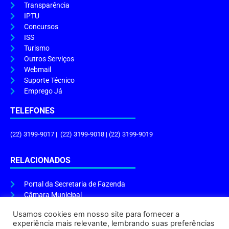
Transparência
IPTU
Concursos
ISS
Turismo
Outros Serviços
Webmail
Suporte Técnico
Emprego Já
TELEFONES
(22) 3199-9017 | (22) 3199-9018 | (22) 3199-9019
RELACIONADOS
Portal da Secretaria de Fazenda
Câmara Municipal
Governo do Estado
Usamos cookies em nosso site para fornecer a
experiência mais relevante, lembrando suas preferências
ENDEREÇO E HORÁRIO