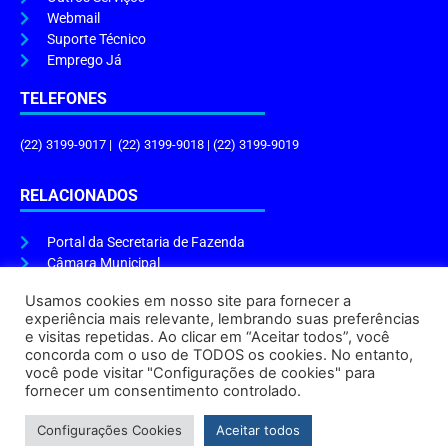
Webmail
Suporte Técnico
Emprego Já
TELEFONES
(22) 3199-9017 | (22) 3199-9018 | (22) 3199-9019
RELACIONADOS
Portal da Secretaria de Fazenda
Câmara Municipal
Governo do Estado
Usamos cookies em nosso site para fornecer a
experiência mais relevante, lembrando suas preferências
ENDEREÇO E HORÁRIO
e visitas repetidas. Ao clicar em “Aceitar todos”, você
concorda com o uso de TODOS os cookies. No entanto,
Endereço:
Praça Tiradentes, s/n – Centro, Cabo Frio – RJ, 28906-290
você pode visitar "Configurações de cookies" para
Atendimento do Protocolo Geral da Prefeitura:
9h às 16h
fornecer um consentimento controlado.
Horário de Funcionamento:
8h às 17h
Configurações Cookies
Aceitar todos