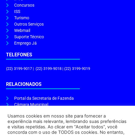
Concursos
ISS
Turismo
Outros Serviços
Webmail
Suporte Técnico
Emprego Já
TELEFONES
(22) 3199-9017 | (22) 3199-9018 | (22) 3199-9019
RELACIONADOS
Portal da Secretaria de Fazenda
Câmara Municipal
Governo do Estado
Usamos cookies em nosso site para fornecer a
experiência mais relevante, lembrando suas preferências
ENDEREÇO E HORÁRIO
e visitas repetidas. Ao clicar em “Aceitar todos”, você
concorda com o uso de TODOS os cookies. No entanto,