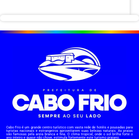
Cabo Frio é um grande centro turístico com vasta rede de hotéis e pousadas para
turistas nacionais e estrangeiros aproveitarem suas belezas naturais. As praias
são famosas pela areia branca e fina. O clima tropical, onde o sol brilha forte o
ano inteiro e quase não chove, estimula fortemente este turismo praiano.