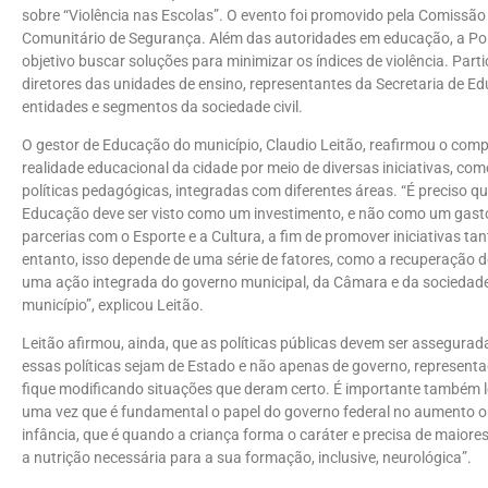
sobre “Violência nas Escolas”. O evento foi promovido pela Comissã
Comunitário de Segurança. Além das autoridades em educação, a Polí
objetivo buscar soluções para minimizar os índices de violência. Par
diretores das unidades de ensino, representantes da Secretaria de Ed
entidades e segmentos da sociedade civil.
O gestor de Educação do município, Claudio Leitão, reafirmou o com
realidade educacional da cidade por meio de diversas iniciativas, c
políticas pedagógicas, integradas com diferentes áreas. “É preciso q
Educação deve ser visto como um investimento, e não como um gast
parcerias com o Esporte e a Cultura, a fim de promover iniciativas tan
entanto, isso depende de uma série de fatores, como a recuperação d
uma ação integrada do governo municipal, da Câmara e da sociedad
município”, explicou Leitão.
Leitão afirmou, ainda, que as políticas públicas devem ser assegura
essas políticas sejam de Estado e não apenas de governo, represent
fique modificando situações que deram certo. É importante também l
uma vez que é fundamental o papel do governo federal no aumento o
infância, que é quando a criança forma o caráter e precisa de maior
a nutrição necessária para a sua formação, inclusive, neurológica”.