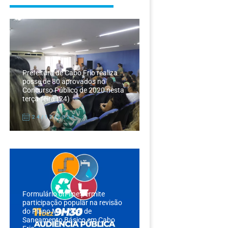
Prefeitura de Cabo Frio realiza
posse de 80 aprovados no
Concurso Público de 2020 nesta
terça-feira (24)
24/12/2024
Formulário on-line permite
participação popular na revisão
do Plano Municipal de
Saneamento Básico em Cabo