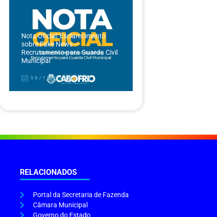
Nota Oficial: Esclarecimento
sobre Fake News –
Recrutamento para Guarda Civil
Municipal
06/12/2024
RELACIONADOS
Portal da Secretaria de Fazenda
Câmara Municipal
Governo do Estado