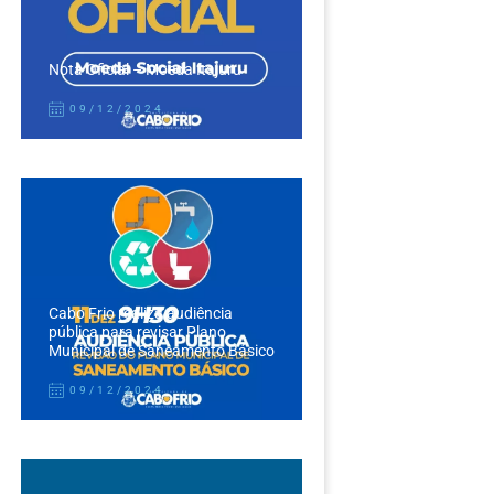
Nota Oficial – Moeda Itajuru
09/12/2024
Cabo Frio realiza audiência
pública para revisar Plano
Municipal de Saneamento Básico
09/12/2024