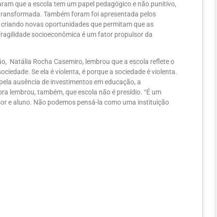
aram que a escola tem um papel pedagógico e não punitivo,
e transformada. Também foram foi apresentada pelos
e, criando novas oportunidades que permitam que as
fragilidade socioeconômica é um fator propulsor da
, Natália Rocha Casemiro, lembrou que a escola reflete o
ciedade. Se ela é violenta, é porque a sociedade é violenta.
pela ausência de investimentos em educação, a
ora lembrou, também, que escola não é presídio. “É um
sor e aluno. Não podemos pensá-la como uma instituição