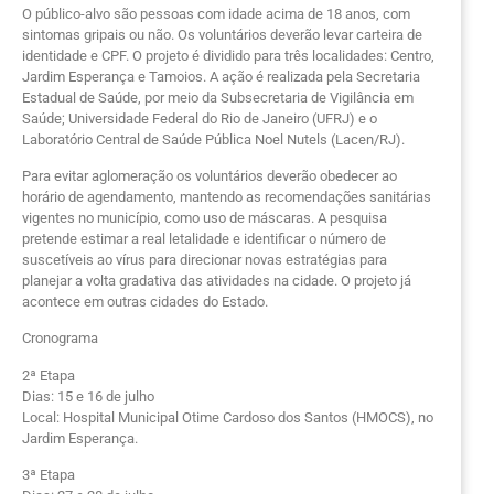
O público-alvo são pessoas com idade acima de 18 anos, com
sintomas gripais ou não. Os voluntários deverão levar carteira de
identidade e CPF. O projeto é dividido para três localidades: Centro,
Jardim Esperança e Tamoios. A ação é realizada pela Secretaria
Estadual de Saúde, por meio da Subsecretaria de Vigilância em
Saúde; Universidade Federal do Rio de Janeiro (UFRJ) e o
Laboratório Central de Saúde Pública Noel Nutels (Lacen/RJ).
Para evitar aglomeração os voluntários deverão obedecer ao
horário de agendamento, mantendo as recomendações sanitárias
vigentes no município, como uso de máscaras. A pesquisa
pretende estimar a real letalidade e identificar o número de
suscetíveis ao vírus para direcionar novas estratégias para
planejar a volta gradativa das atividades na cidade. O projeto já
acontece em outras cidades do Estado.
Cronograma
2ª Etapa
Dias: 15 e 16 de julho
Local: Hospital Municipal Otime Cardoso dos Santos (HMOCS), no
Jardim Esperança.
3ª Etapa