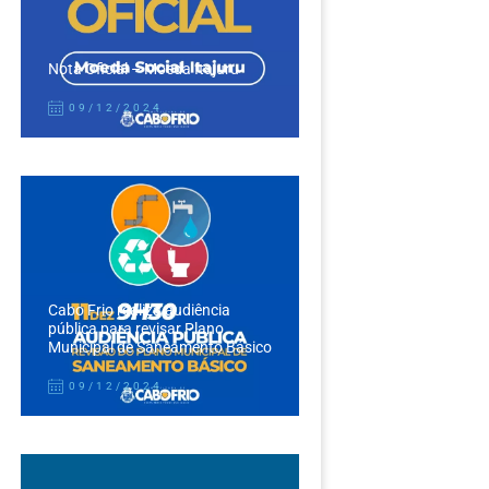
Nota Oficial – Moeda Itajuru
09/12/2024
Cabo Frio realiza audiência
pública para revisar Plano
Municipal de Saneamento Básico
09/12/2024