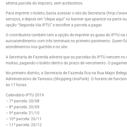
sétima parcela do imposto, sem acréscimos.
Para imprimir o boleto, basta acessar o site da Secretaria (http://www
serviços, e depois em “clique aqui” no banner que aparece na parte sup
opção “Segunda Via IPTU” e escolher a parcela a pagar.
O contribuinte também tem a opção de imprimir as guias do IPTU na 
autoatendimento com três terminais no primeiro pavimento. Quem fiz
atendimentos nos guichês e no site.
A Secretaria de Fazenda adverte que as parcelas do IPTU vencem no di
multas, pagando o boleto dentro do prazo de vencimento. O pagamento
No primeiro distrito, a Secretaria de Fazenda fica na Rua Major Beleg
Administrativo de Tamoios (Shopping UnaPark). O horário de funciona
às 17 horas.
Calendário IPTU 2019
– 7ª parcela: 20/08
– 8ª parcela: 20/09
– 9ª parcela: 21/10
– 10ª parcela: 20/11
– 11ª parcela: 20/12