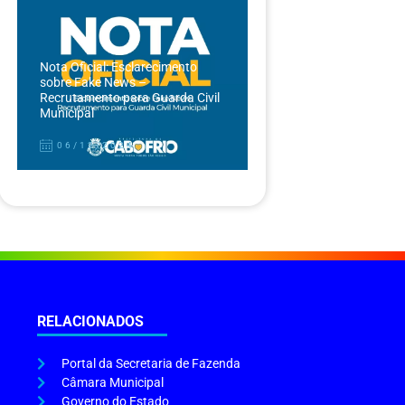
Nota Oficial: Esclarecimento
sobre Fake News –
Recrutamento para Guarda Civil
Municipal
06/12/2024
RELACIONADOS
Portal da Secretaria de Fazenda
Câmara Municipal
Governo do Estado