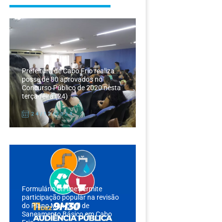
Prefeitura de Cabo Frio realiza
posse de 80 aprovados no
Concurso Público de 2020 nesta
terça-feira (24)
24/12/2024
Formulário on-line permite
participação popular na revisão
do Plano Municipal de
Saneamento Básico em Cabo